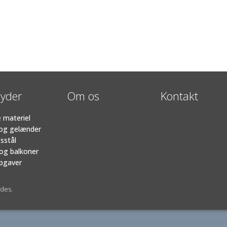
byder
Om os
Kontakt
 materiel
og gelænder
sstål
 og balkoner
pgaver
ldes.