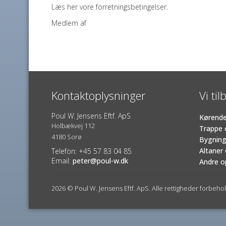
Læs her vore forretningsbetingelser.
Medlem af
Kontaktoplysninger
Vi til
Poul W. Jensens Eftf. ApS
Kørende
Holbækvej 112
Trappe 
4180 Sorø
Bygning
Altaner
Telefon: +45 57 83 04 85
Email:
peter@poul-w.dk
Andre o
2026 © Poul W. Jensens Eftf. ApS. Alle rettigheder forbeho