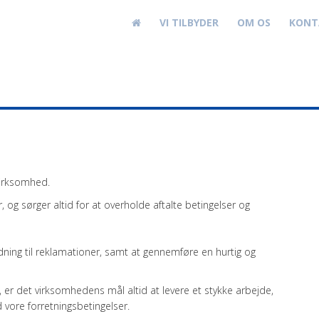
VI TILBYDER
OM OS
KONT
virksomhed.
r, og sørger altid for at overholde aftalte betingelser og
edning til reklamationer, samt at gennemføre en hurtig og
ag, er det virksomhedens mål altid at levere et stykke arbejde,
vore forretningsbetingelser.